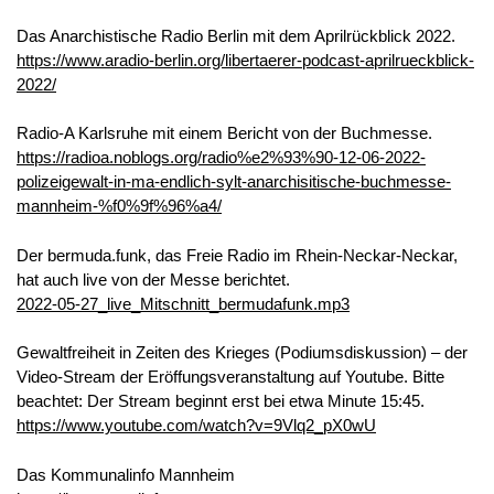
Das Anarchistische Radio Berlin mit dem Aprilrückblick 2022.
https://www.aradio-berlin.org/libertaerer-podcast-aprilrueckblick-
2022/
Radio-A Karlsruhe mit einem Bericht von der Buchmesse.
https://radioa.noblogs.org/radio%e2%93%90-12-06-2022-
polizeigewalt-in-ma-endlich-sylt-anarchisitische-
buchmesse
-
mannheim-%f0%9f%96%a4/
Der bermuda.funk, das Freie Radio im Rhein-Neckar-Neckar,
hat auch live von der Messe berichtet.
2022-05-
27_live_Mitschnitt_bermudafunk.mp3
Gewaltfreiheit in Zeiten des Krieges (Podiumsdiskussion) – der
Video-Stream der Eröffungsveranstaltung auf Youtube. Bitte
beachtet: Der Stream beginnt erst bei etwa Minute 15:45.
https://www.youtube.com/watch?v=9Vlq2_pX0wU
Das Kommunalinfo Mannheim