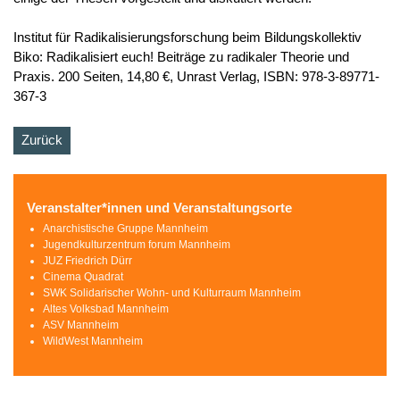
Institut für Radikalisierungsforschung beim Bildungskollektiv
Biko: Radikalisiert euch! Beiträge zu radikaler Theorie und
Praxis. 200 Seiten, 14,80 €, Unrast Verlag, ISBN: 978-3-89771-
367-3
Zurück
Veranstalter*innen und Veranstaltungsorte
Anarchistische Gruppe Mannheim
Jugendkulturzentrum forum Mannheim
JUZ Friedrich Dürr
Cinema Quadrat
SWK Solidarischer Wohn- und Kulturraum Mannheim
Altes Volksbad Mannheim
ASV Mannheim
WildWest Mannheim