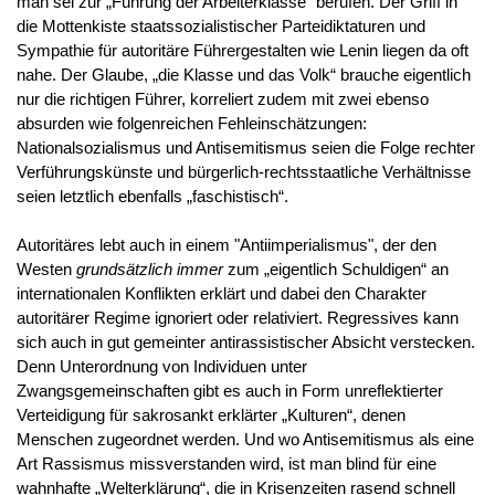
man sei zur „Führung der Arbeiterklasse“ berufen. Der Griff in
die Mottenkiste staatssozialistischer Parteidiktaturen und
Sympathie für autoritäre Führergestalten wie Lenin liegen da oft
nahe. Der Glaube, „die Klasse und das Volk“ brauche eigentlich
nur die richtigen Führer, korreliert zudem mit zwei ebenso
absurden wie folgenreichen Fehleinschätzungen:
Nationalsozialismus und Antisemitismus seien die Folge rechter
Verführungskünste und bürgerlich-rechtsstaatliche Verhältnisse
seien letztlich ebenfalls „faschistisch“.
Autoritäres lebt auch in einem "Antiimperialismus", der den
Westen
grundsätzlich immer
zum „eigentlich Schuldigen“ an
internationalen Konflikten erklärt und dabei den Charakter
autoritärer Regime ignoriert oder relativiert. Regressives kann
sich auch in gut gemeinter antirassistischer Absicht verstecken.
Denn Unterordnung von Individuen unter
Zwangsgemeinschaften gibt es auch in Form unreflektierter
Verteidigung für sakrosankt erklärter „Kulturen“, denen
Menschen zugeordnet werden. Und wo Antisemitismus als eine
Art Rassismus missverstanden wird, ist man blind für eine
wahnhafte „Welterklärung“, die in Krisenzeiten rasend schnell